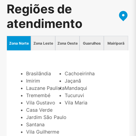
Regiões de
atendimento
Zona Norte
Zona Leste
Zona Oeste
Guarulhos
Mairiporã
Brasilândia
Cachoeirinha
Imirim
Jaçanã
Lauzane Paulista
Mandaqui
Tremembé
Tucuruvi
Vila Gustavo
Vila Maria
Casa Verde
Jardim São Paulo
Santana
Vila Guilherme