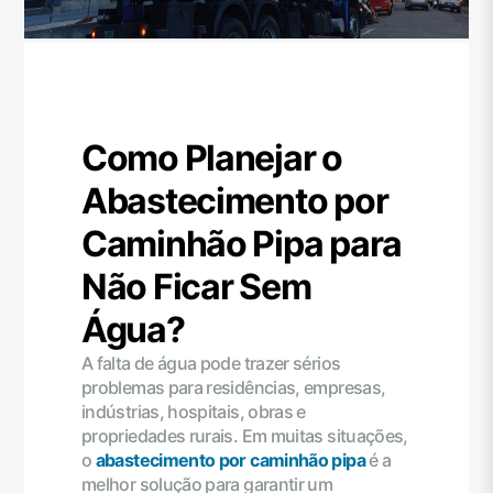
Como Planejar o
Abastecimento por
Caminhão Pipa para
Não Ficar Sem
Água?
A falta de água pode trazer sérios
problemas para residências, empresas,
indústrias, hospitais, obras e
propriedades rurais. Em muitas situações,
o
abastecimento por caminhão pipa
é a
melhor solução para garantir um