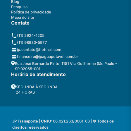
Blog
Pesquisa
Política de privacidade
Mapa do site
Contato
(11) 2924-1205
(11) 98930-5977
jp.contato@hotmail.com
financeiro@jpaguapotavel.com.br
Rua José Bernardo Pinto, 1151 Vila Guilherme São Paulo -
SP 02055-001
Horário de atendimento
SEGUNDA À SEGUNDA
24 HORAS
JP Transporte
|
CNPJ
: 06.021.263/0001-63 |
© Todos os
direitos reservados