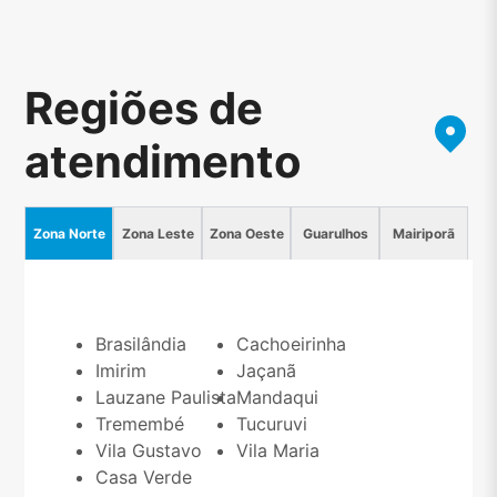
Regiões de
atendimento
Zona Norte
Zona Leste
Zona Oeste
Guarulhos
Mairiporã
Brasilândia
Cachoeirinha
Imirim
Jaçanã
Lauzane Paulista
Mandaqui
Tremembé
Tucuruvi
Vila Gustavo
Vila Maria
Casa Verde