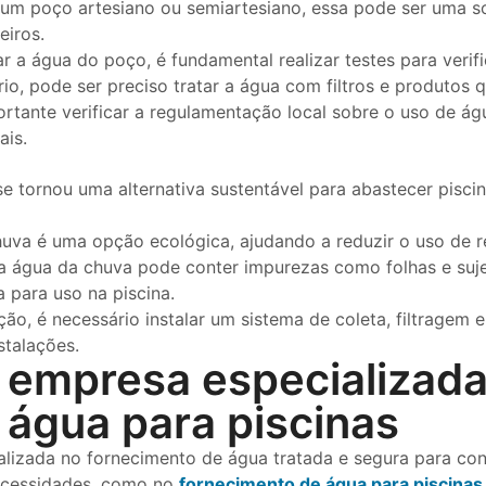
um poço artesiano ou semiartesiano, essa pode ser uma so
eiros.
r a água do poço, é fundamental realizar testes para verif
o, pode ser preciso tratar a água com filtros e produtos q
rtante verificar a regulamentação local sobre o uso de ág
ais.
se tornou uma alternativa sustentável para abastecer pisc
uva é uma opção ecológica, ajudando a reduzir o uso de re
 água da chuva pode conter impurezas como folhas e sujeir
 para uso na piscina.
ão, é necessário instalar um sistema de coleta, filtrage
stalações.
: empresa especializad
 água para piscinas
lizada no fornecimento de água tratada e segura para c
necessidades, como no
fornecimento de água para piscinas