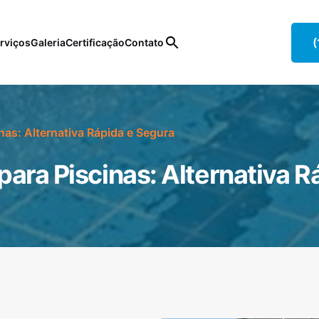
(
rviços
Galeria
Certificação
Contato
as: Alternativa Rápida e Segura
ara Piscinas: Alternativa R