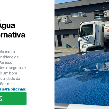
Água
ernativa
efa muito
ntidade de
Por isso,
ntes e seguras é
ir um bom
ualidade da
ções mais
 para piscinas
: