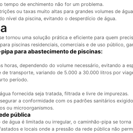
 o tempo de enchimento não for um problema.
trições ou taxas muito altas para grandes volumes de água
o nível da piscina, evitando o desperdício de água.
pa
e tornou uma solução prática e eficiente para quem prec
 para piscinas residenciais, comerciais e de uso público, g
pipa para abastecimento de piscinas:
s horas, dependendo do volume necessário, evitando a esp
de transporte, variando de 5.000 a 30.000 litros por via
rto período.
ua fornecida seja tratada, filtrada e livre de impurezas.
ssegurar a conformidade com os padrões sanitários exigido
os ou microorganismos.
ede pública
e água é limitada ou irregular, o caminhão-pipa se torna a
afastados e locais onde a pressão da rede pública não perm