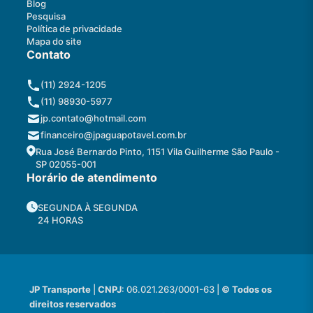
Blog
Pesquisa
Política de privacidade
Mapa do site
Contato
(11) 2924-1205
(11) 98930-5977
jp.contato@hotmail.com
financeiro@jpaguapotavel.com.br
Rua José Bernardo Pinto, 1151 Vila Guilherme São Paulo -
SP 02055-001
Horário de atendimento
SEGUNDA À SEGUNDA
24 HORAS
JP Transporte
|
CNPJ
: 06.021.263/0001-63 |
© Todos os
direitos reservados