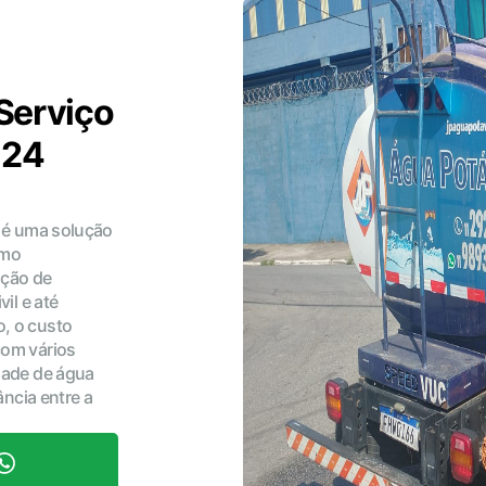
Serviço
 24
é uma solução
omo
nção de
vil e até
, o custo
com vários
idade de água
ância entre a