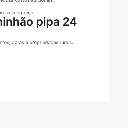
eduzir custos adicionais.
resas no preço.
minhão pipa 24
tos, obras e propriedades rurais.