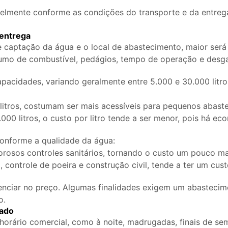
velmente conforme as condições do transporte e da entrega
 entrega
e captação da água e o local de abastecimento, maior será 
mo de combustível, pedágios, tempo de operação e desgas
acidades, variando geralmente entre 5.000 e 30.000 litros
itros, costumam ser mais acessíveis para pequenos abast
0 litros, o custo por litro tende a ser menor, pois há ec
onforme a qualidade da água:
orosos controles sanitários, tornando o custo um pouco ma
o, controle de poeira e construção civil, tende a ter um cus
uenciar no preço. Algumas finalidades exigem um abasteci
o.
mado
 horário comercial, como à noite, madrugadas, finais de s