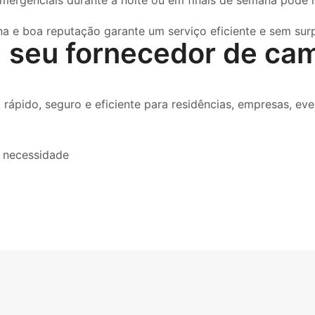
emergenciais durante a noite ou em finais de semana pode r
 e boa reputação garante um serviço eficiente e sem surp
: seu fornecedor de ca
ápido, seguro e eficiente para residências, empresas, even
 necessidade