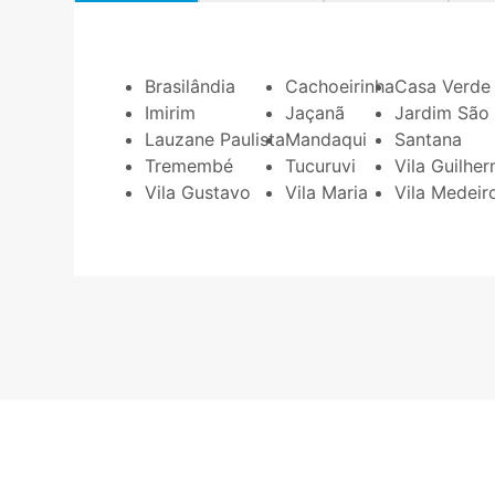
Brasilândia
Cachoeirinha
Casa Verde
Imirim
Jaçanã
Jardim São
Lauzane Paulista
Mandaqui
Santana
Tremembé
Tucuruvi
Vila Guilhe
Vila Gustavo
Vila Maria
Vila Medeir