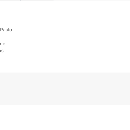
 Paulo
rme
os