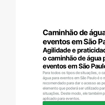
Caminhão de água
eventos em São P
Agilidade e praticid
o caminhão de água 
eventos em São Paul
Para todos os tipos de situações, o 
água para eventos em São Paulo é o 
recomendado para dar o acesso as pe
elemento que poderá ser utilizado par
situações. Deste modo, ele também p
aplicado para eventos.