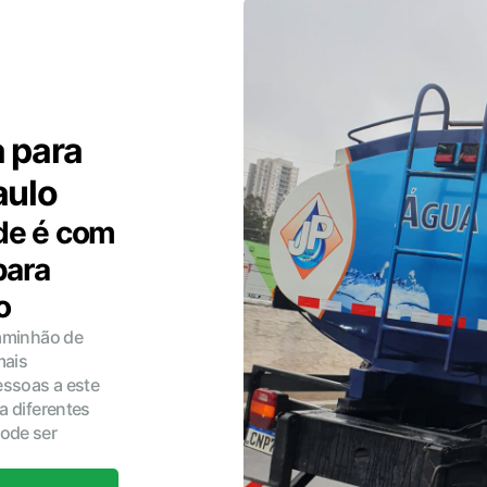
 para
aulo
ade é com
para
o
caminhão de
mais
ssoas a este
a diferentes
ode ser