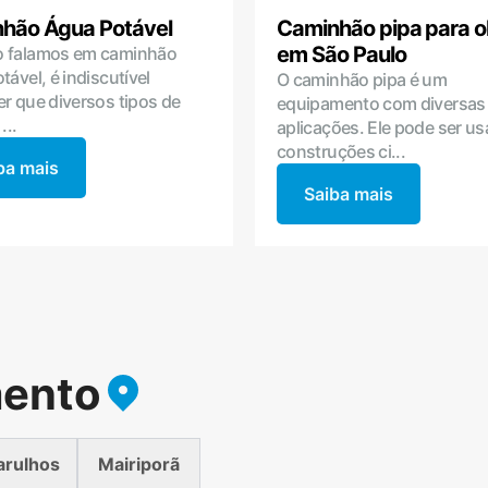
hão Água Potável
Caminhão pipa para o
em São Paulo
 falamos em caminhão
tável, é indiscutível
O caminhão pipa é um
r que diversos tipos de
equipamento com diversas
...
aplicações. Ele pode ser u
construções ci...
ba mais
Saiba mais
mento
arulhos
Mairiporã