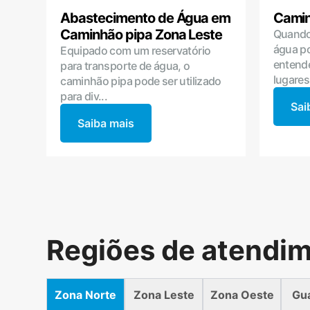
Abastecimento de Água em
Camin
Caminhão pipa Zona Leste
Quando
água po
Equipado com um reservatório
entende
para transporte de água, o
lugares 
caminhão pipa pode ser utilizado
para div...
Sai
Saiba mais
Regiões de atendi
Zona Norte
Zona Leste
Zona Oeste
Gu