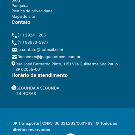
Blog
Pesquisa
Política de privacidade
Mapa do site
Contato
(11) 2924-1205
(11) 98930-5977
jp.contato@hotmail.com
financeiro@jpaguapotavel.com.br
Rua José Bernardo Pinto, 1151 Vila Guilherme São Paulo -
SP 02055-001
Horário de atendimento
SEGUNDA À SEGUNDA
24 HORAS
JP Transporte
|
CNPJ
: 06.021.263/0001-63 |
© Todos os
direitos reservados