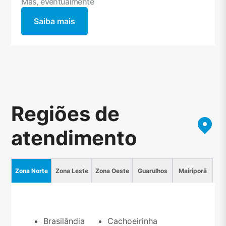
Mas, eventualmente
Saiba mais
Regiões de
atendimento
Zona Norte
Zona Leste
Zona Oeste
Guarulhos
Mairiporã
Brasilândia
Cachoeirinha