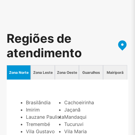
Regiões de
atendimento
Zona Norte
Zona Leste
Zona Oeste
Guarulhos
Mairiporã
Brasilândia
Cachoeirinha
Imirim
Jaçanã
Lauzane Paulista
Mandaqui
Tremembé
Tucuruvi
Vila Gustavo
Vila Maria